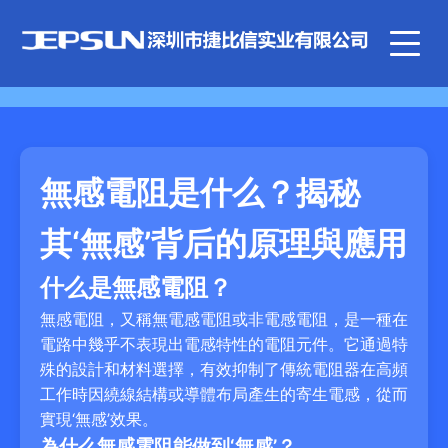
無感電阻是什么？揭秘
其‘無感’背后的原理與應用
什么是無感電阻？
無感電阻，又稱無電感電阻或非電感電阻，是一種在
電路中幾乎不表現出電感特性的電阻元件。它通過特
殊的設計和材料選擇，有效抑制了傳統電阻器在高頻
工作時因繞線結構或導體布局產生的寄生電感，從而
實現‘無感’效果。
為什么無感電阻能做到‘無感’？