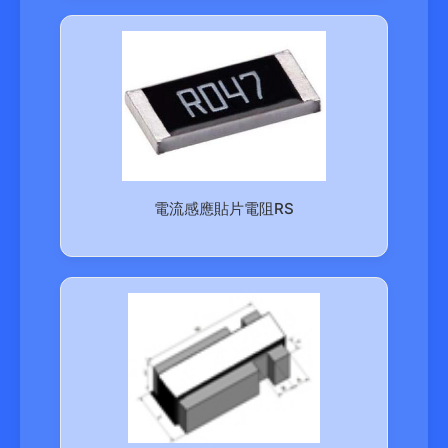
電流感應貼片電阻RS