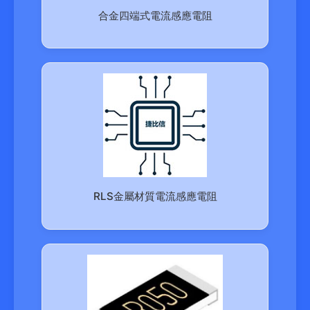
合金四端式電流感應電阻
RLS金屬材質電流感應電阻