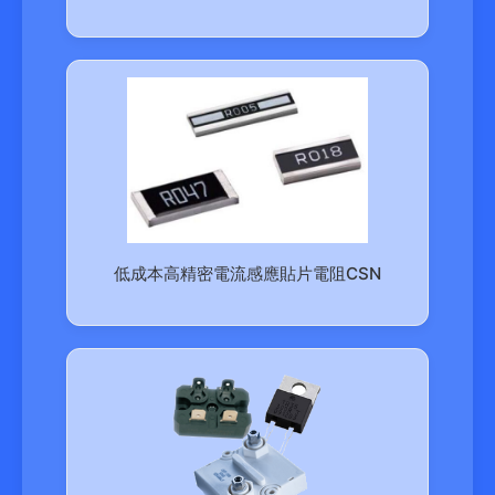
低成本高精密電流感應貼片電阻CSN