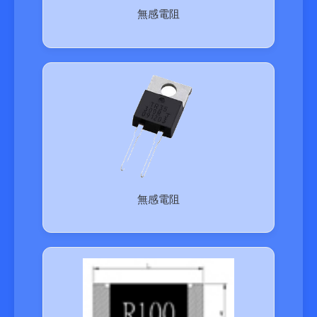
無感電阻
無感電阻