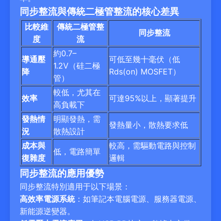
同步整流與傳統二極管整流的核心差異
比較維
傳統二極管整
同步整流
度
流
約0.7–
導通壓
可低至幾十毫伏（低
1.2V（硅二極
降
Rds(on) MOSFET）
管）
較低，尤其在
效率
可達95%以上，顯著提升
高負載下
發熱情
明顯發熱，需
發熱量小，散熱要求低
況
散熱設計
成本與
較高，需驅動電路與控制
低，電路簡單
復雜度
邏輯
同步整流的應用優勢
同步整流特別適用于以下場景：
高效率電源系統
：如筆記本電腦電源、服務器電源、
新能源逆變器。