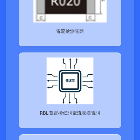
電流檢測電阻
RBL寬電極低阻電流取樣電阻