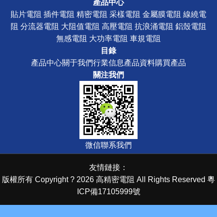
產品中心
貼片電阻
插件電阻
精密電阻
采樣電阻
金屬膜電阻
線繞電
阻
分流器電阻
大阻值電阻
高壓電阻
抗浪涌電阻
鋁殼電阻
無感電阻
大功率電阻
車規電阻
目錄
產品中心
關于我們
行業信息
產品資料
購買產品
關注我們
微信聯系我們
友情鏈接：
版權所有 Copyright ? 2026
高精密電阻
All Rights Reserved
粵
ICP備17105999號
花蝴蝶在线视频免费观看视频动漫