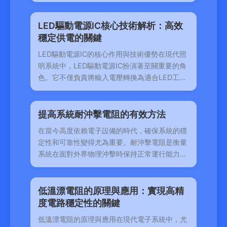
用電器
LED驅動電源IC核心技術解析：高效
穩定供電的關鍵
LED驅動電源IC的核心作用與技術優勢在現代照
明系統中，LED驅動電源IC扮演著至關重要的角
色。它不僅負責將輸入電壓轉換為適合LED工作
的恒流或恒壓輸出
提高系統耐沖擊電阻的有效方法
在當今高度依賴電子設備的時代，確保系統的穩
定性和可靠性變得尤為重要。耐沖擊電阻是衡量
系統在面對外界物理沖擊時保持正常運行能力的
一個關鍵
低溫漂電阻的原理與應用：實現高精
度電路穩定性的關鍵
低溫漂電阻的原理與應用在現代電子系統中，尤