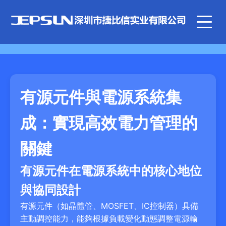
有源元件與電源系統集
成：實現高效電力管理的
關鍵
有源元件在電源系統中的核心地位
與協同設計
有源元件（如晶體管、MOSFET、IC控制器）具備
主動調控能力，能夠根據負載變化動態調整電源輸