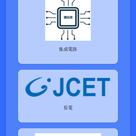
集成電路
長電