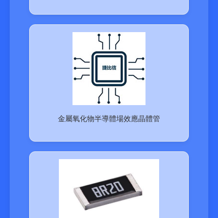
金屬氧化物半導體場效應晶體管