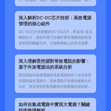
和穩壓等
深入解析DC-DC芯片技術：高效電源
管理的核心組件
DC-DC芯片技術概述DC-DC芯片，即直流-直流
轉換芯片，是現代電子設備中實現電壓調節與電
源管理的關鍵元件。它能夠將輸入的直流電壓轉
換為所需的穩定
深入理解受控源對等效電阻的影響：
基于外加電源法的系統分析
受控源如何改變電路的等效電阻特性？在含有受
控源的線性電路中，等效電阻不再僅由被動元件
決定，而是受到控制系數和控制變量的深刻影
響。利用“
如何在集成電路中實現大電感？關鍵
技術路徑解析