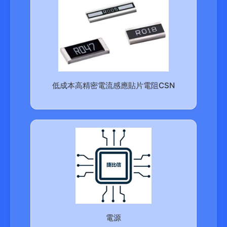
低成本高精密電流感應貼片電阻CSN
電源