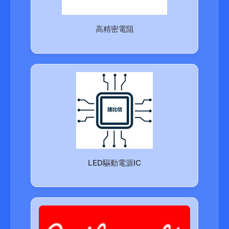
高精密電阻
LED驅動電源IC