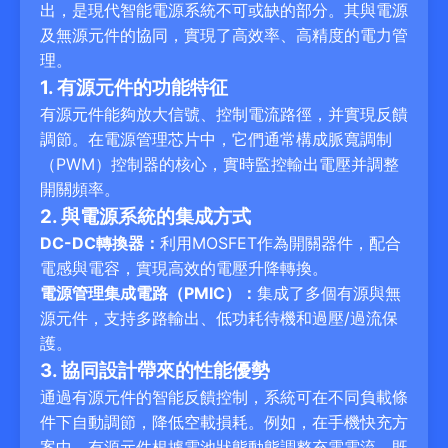
出，是現代智能電源系統不可或缺的部分。其與電源
及無源元件的協同，實現了高效率、高精度的電力管
理。
1. 有源元件的功能特征
有源元件能夠放大信號、控制電流路徑，并實現反饋
調節。在電源管理芯片中，它們通常構成脈寬調制
（PWM）控制器的核心，實時監控輸出電壓并調整
開關頻率。
2. 與電源系統的集成方式
DC-DC轉換器：
利用MOSFET作為開關器件，配合
電感與電容，實現高效的電壓升降轉換。
電源管理集成電路（PMIC）：
集成了多個有源與無
源元件，支持多路輸出、低功耗待機和過壓/過流保
護。
3. 協同設計帶來的性能優勢
通過有源元件的智能反饋控制，系統可在不同負載條
件下自動調節，降低空載損耗。例如，在手機快充方
案中，有源元件根據電池狀態動態調整充電電流，既