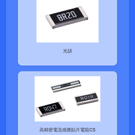
光頡
高精密電流感應貼片電阻CS