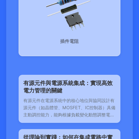
插件電阻
有源元件與電源系統集成：實現高效
電力管理的關鍵
有源元件在電源系統中的核心地位與協同設計有
源元件（如晶體管、MOSFET、IC控制器）具備
主動調控能力，能夠根據負載變化動態調整電源
輸出，是現代
從理論到實踐：如何在集成電路中實