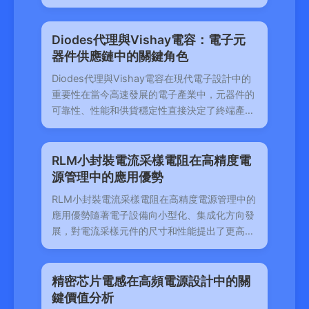
感作為無
Diodes代理與Vishay電容：電子元
器件供應鏈中的關鍵角色
Diodes代理與Vishay電容在現代電子設計中的
重要性在當今高速發展的電子產業中，元器件的
可靠性、性能和供貨穩定性直接決定了終端產品
的質量與市場競
RLM小封裝電流采樣電阻在高精度電
源管理中的應用優勢
RLM小封裝電流采樣電阻在高精度電源管理中的
應用優勢隨著電子設備向小型化、集成化方向發
展，對電流采樣元件的尺寸和性能提出了更高要
求。RLM小封
精密芯片電感在高頻電源設計中的關
鍵價值分析